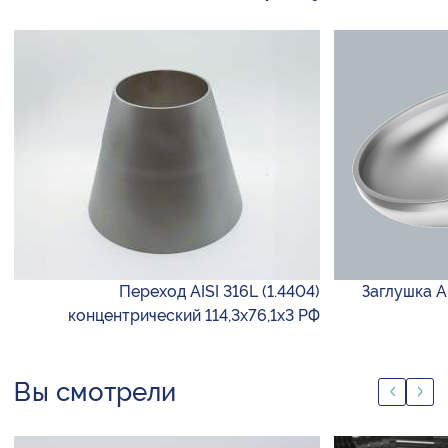
Переход AISI 316L (1.4404)
Заглушка AI
концентрический 114,3х76,1х3 РФ
Вы смотрели