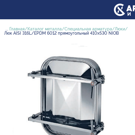
...
Главная
Каталог металла
Специальная арматура
Люки
Люк AISI 316L/EPDM 6012 прямоугольный 410х530 NIOB