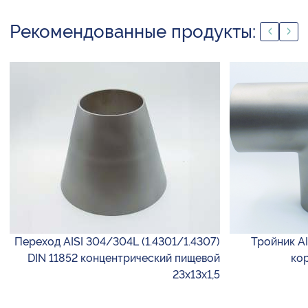
Рекомендованные продукты:
Переход AISI 304/304L (1.4301/1.4307)
Тройник AI
DIN 11852 концентрический пищевой
ко
23х13х1,5