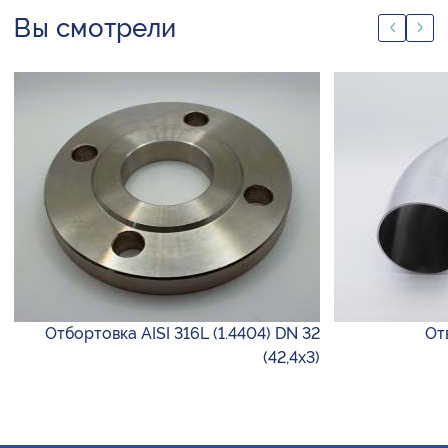
Вы смотрели
Отбортовка AISI 316L (1.4404) DN 32
От
(42,4х3)