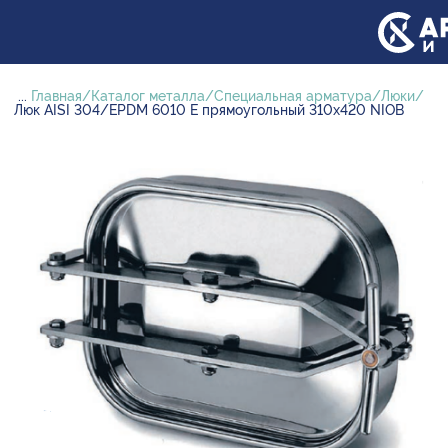
...
Главная
Каталог металла
Специальная арматура
Люки
Люк AISI 304/EPDM 6010 E прямоугольный 310х420 NIOB