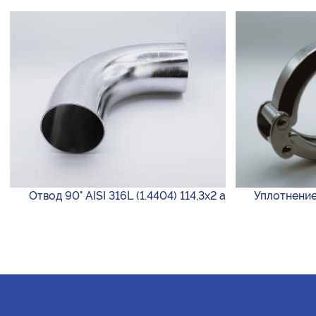
Отвод 90° AISI 316L (1.4404) 114,3х2 а
Уплотнени