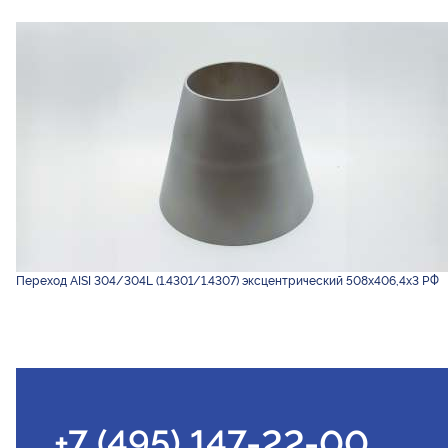
Переход AISI 304/304L (1.4301/1.4307) эксцентрический 508х406,4х3 РФ
+7 (495) 147-22-00