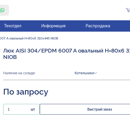
Техотдел
Информация
Распродажа
007 A овальный H=80х6 310х445 NIOB
Люк AISI 304/EPDM 6007 A овальный H=80х6 3
NIOB
Наличие на складе:
Котельники
По запросу
шт
Быстрый заказ