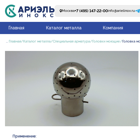
+7 (495) 147-22-00
Москва
info@arielinox.ru
Главная
Каталог металла
Компания
...
Главная
Каталог металла
Специальная арматура
Головки моющие
Головка мо
Применение: