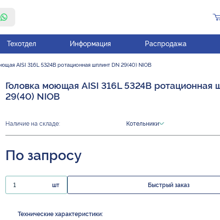
Техотдел
Информация
Распродажа
ющая AISI 316L 5324B ротационная шплинт DN 29(40) NIOB
Головка моющая AISI 316L 5324B ротационная
29(40) NIOB
Наличие на складе:
Котельники
По запросу
шт
Быстрый заказ
Технические характеристики: