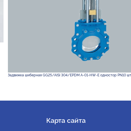
Задвижка шиберная GG25/AISI 304/EPDM A-01-HW-E одностор PN10 шт
Карта сайта