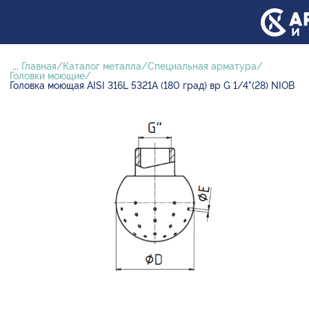
...
Главная
Каталог металла
Специальная арматура
Головки моющие
Головка моющая AISI 316L 5321A (180 град) вр G 1/4"(28) NIOB