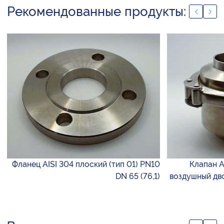
Рекомендованные продукты:
Фланец AISI 304 плоский (тип 01) PN10
Клапан 
DN 65 (76,1)
воздушный дво