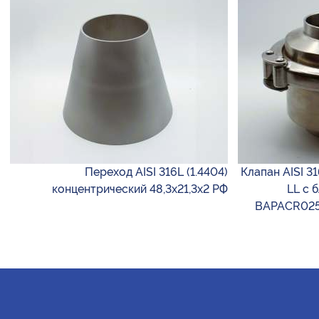
Переход AISI 316L (1.4404)
Клапан AISI 3
концентрический 48,3х21,3х2 РФ
LL с 
BAPACR02