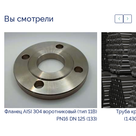
Вы смотрели
Фланец AISI 304 воротниковый (тип 11B)
Труба кр
PN16 DN 125 (133)
(1.43