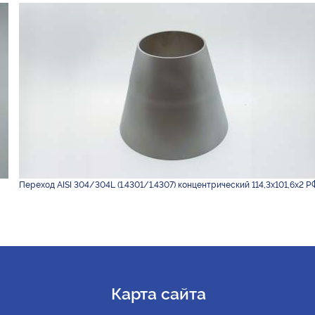
Переход AISI 304/304L (1.4301/1.4307) концентрический 114,3х101,6х2 Р
Карта сайта