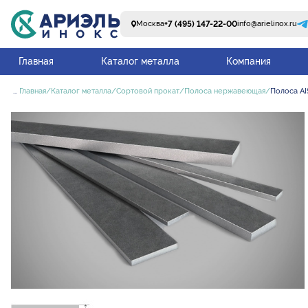
+7 (495) 147-22-00
Москва
info@arielinox.ru
Главная
Каталог металла
Компания
...
Главная
Каталог металла
Сортовой прокат
Полоса нержавеющая
Полоса AI