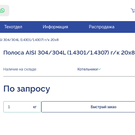
Техотдел
Информация
Распродажа
SI 304/304L (1.4301/1.4307) г/к 20х8
Полоса AISI 304/304L (1.4301/1.4307) г/к 20х8
Наличие на складе:
Котельники
По запросу
кг
Быстрый заказ