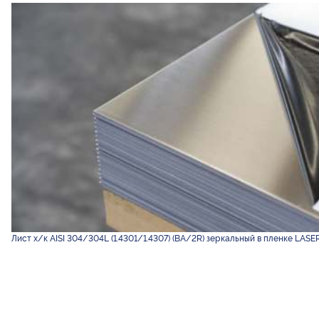
Лист х/к AISI 304/304L (1.4301/1.4307) (BA/2R) зеркальный в пленке LASE