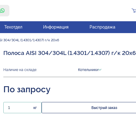
Техотдел
Информация
Распродажа
SI 304/304L (1.4301/1.4307) г/к 20х6
Полоса AISI 304/304L (1.4301/1.4307) г/к 20х6
Наличие на складе:
Котельники
По запросу
кг
Быстрый заказ