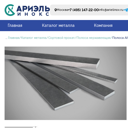
+7 (495) 147-22-00
Москва
info@arielinox.ru
Главная
Каталог металла
Компания
...
Главная
Каталог металла
Сортовой прокат
Полоса нержавеющая
Полоса AI