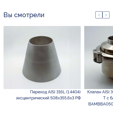
Вы смотрели
Переход AISI 316L (1.4404)
Клапан AISI
эксцентрический 508х355,6х3 РФ
T с 
BAMBBA050