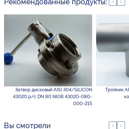
Рекомендованные продукты:
Затвор дисковый AISI 304/SILICON
Тройник AI
43020 р/с DN 80 NIOB 43020-080-
к
000-21S
Вы смотрели