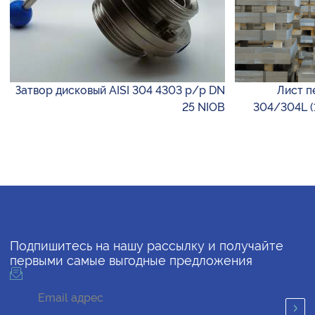
Затвор дисковый AISI 304 4303 р/р DN
Лист п
25 NIOB
304/304L (1
Подпишитесь на нашу рассылку и получайте
первыми самые выгодные предложения