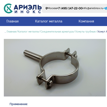
+7 (495) 147-22-00
Москва
info@arielinox.ru
Главная
Каталог металла
Компания
...
Главная
Каталог металла
Соединительная арматура
Хомуты трубные
Хомут A
Применение: