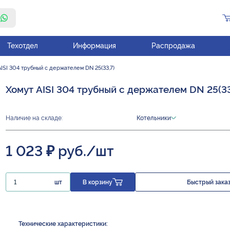
Техотдел
Информация
Распродажа
ISI 304 трубный с держателем DN 25(33,7)
Хомут AISI 304 трубный с держателем DN 25(33
Наличие на складе:
Котельники
1 023 ₽ руб./шт
шт
В корзину
Быстрый зака
Технические характеристики: