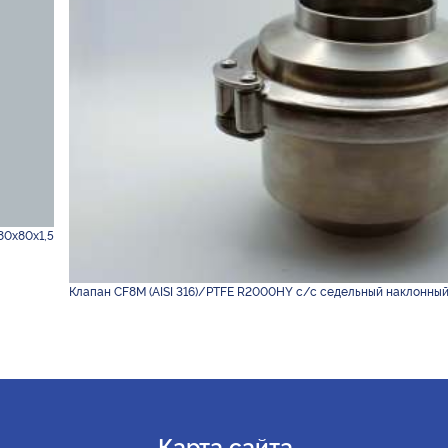
80х80х1,5
Клапан CF8M (AISI 316)/PTFE R2000HY с/с седельный наклонный 
Карта сайта