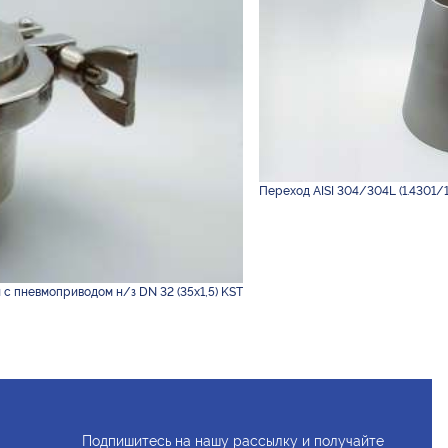
Переход AISI 304/304L (1.4301/1
с пневмоприводом н/з DN 32 (35х1,5) KST
Подпишитесь на нашу рассылку и получайте