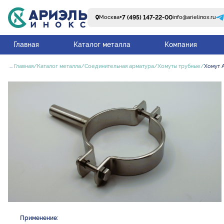
+7 (495) 147-22-00
Москва
info@arielinox.ru
Главная
Каталог металла
Компания
...
Главная
Каталог металла
Соединительная арматура
Хомуты трубные
Хомут A
Применение: