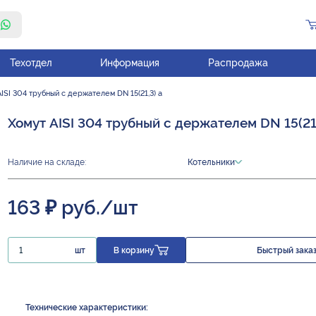
Техотдел
Информация
Распродажа
ISI 304 трубный с держателем DN 15(21,3) а
Хомут AISI 304 трубный с держателем DN 15(21,
Наличие на складе:
Котельники
163 ₽ руб./шт
шт
В корзину
Быстрый зака
Технические характеристики: