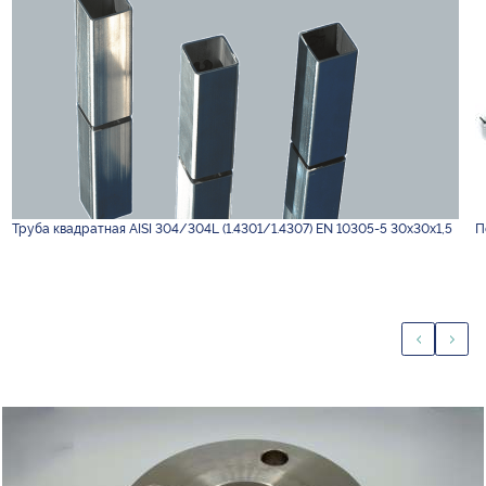
Труба квадратная AISI 304/304L (1.4301/1.4307) EN 10305-5 30х30х1,5
П