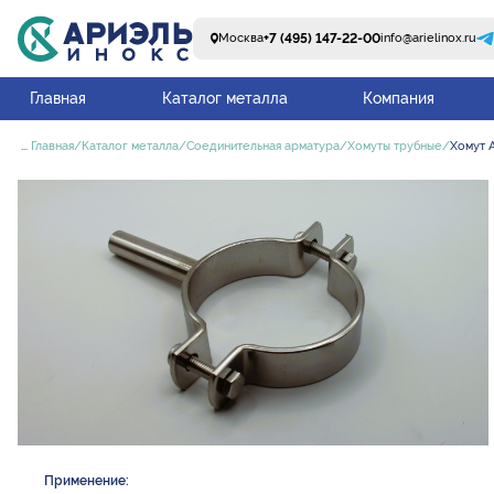
+7 (495) 147-22-00
Москва
info@arielinox.ru
Главная
Каталог металла
Компания
...
Главная
Каталог металла
Соединительная арматура
Хомуты трубные
Хомут A
Применение: