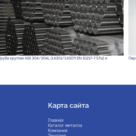
Труба круглая AISI 304/304L (1.4301/1.4307) EN 10217-7 57х2 и
Пере
Карта сайта
Главная
Каталог металла
Компания
Техотдел