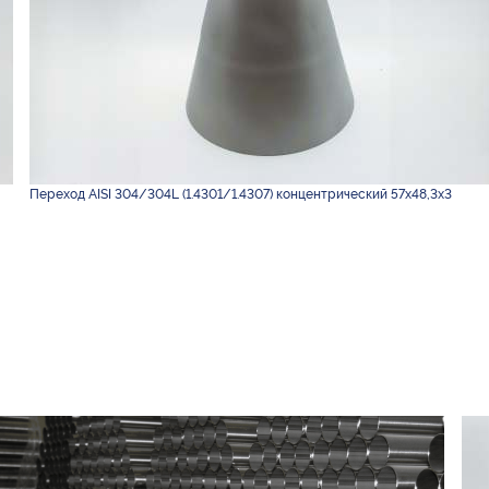
Переход AISI 304/304L (1.4301/1.4307) концентрический 57х48,3х3