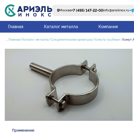
+7 (495) 147-22-00
Москва
info@arielinox.ru
Главная
Каталог металла
Компания
...
Главная
Каталог металла
Соединительная арматура
Хомуты трубные
Хомут A
Применение: