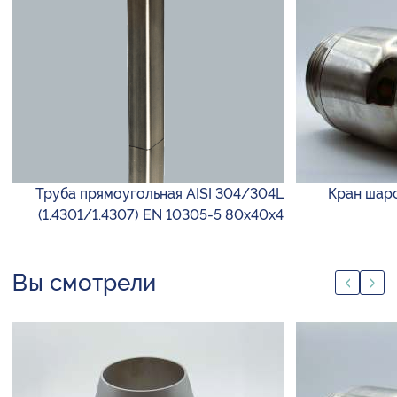
Труба прямоугольная AISI 304/304L
Кран шаро
(1.4301/1.4307) EN 10305-5 80х40х4
Вы смотрели