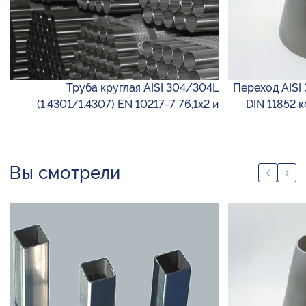
Труба круглая AISI 304/304L
Переход AISI 
(1.4301/1.4307) EN 10217-7 76,1х2 и
DIN 11852 
Вы смотрели