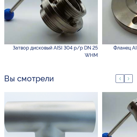
Затвор дисковый AISI 304 р/р DN 25
Фланец AI
WHM
Вы смотрели