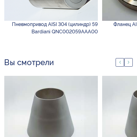
Пневмопривод AISI 304 (цилиндр) 59
Фланец AI
Bardiani QNC002059AAA00
Вы смотрели