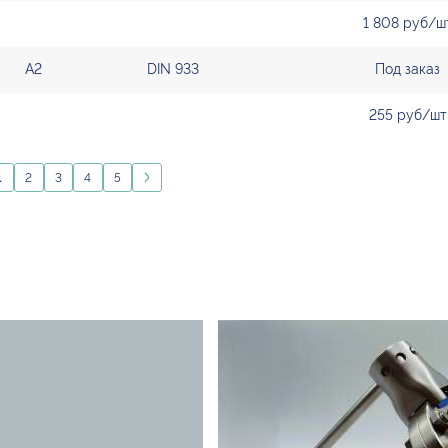
1 808 руб/ш
А2
DIN 933
Под заказ
255 руб/шт
1
2
3
4
5