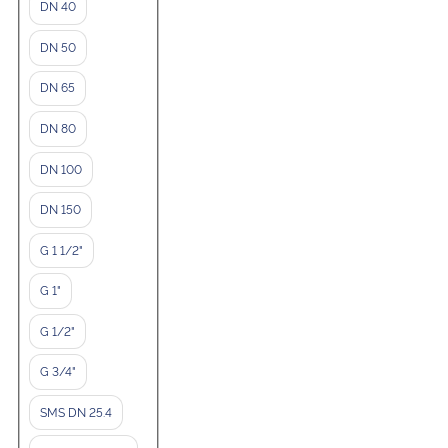
DN 40
DN 50
DN 65
DN 80
DN 100
DN 150
G 1 1/2"
G 1"
G 1/2"
G 3/4"
SMS DN 25.4