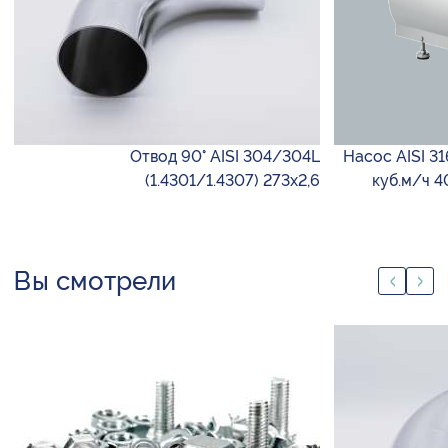
Отвод 90° AISI 304/304L
Насос AISI 3
(1.4301/1.4307) 273х2,6
куб.м/ч 4
Вы смотрели