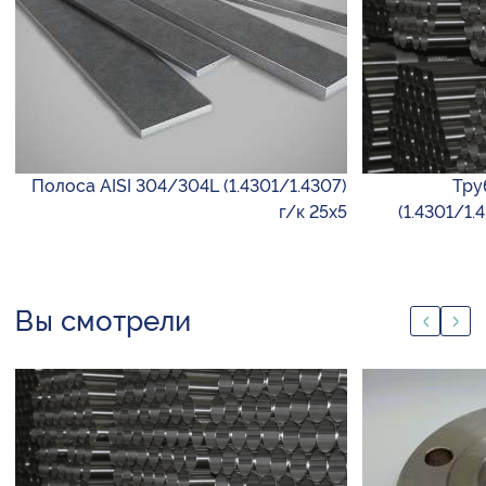
Полоса AISI 304/304L (1.4301/1.4307)
Тру
г/к 25х5
(1.4301/1.
Вы смотрели