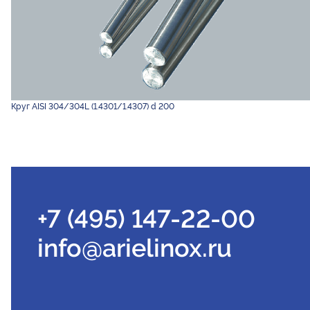
Круг AISI 304/304L (1.4301/1.4307) d 200
+7 (495) 147-22-00
info@arielinox.ru