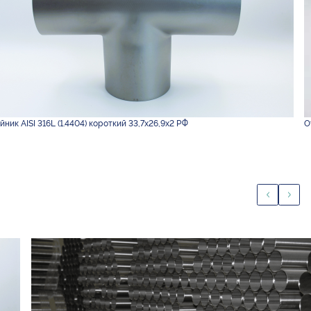
йник AISI 316L (1.4404) короткий 33,7х26,9х2 РФ
О