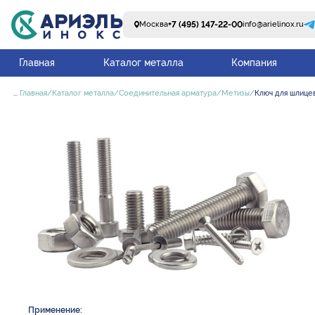
+7 (495) 147-22-00
Москва
info@arielinox.ru
Главная
Каталог металла
Компания
...
Главная
Каталог металла
Соединительная арматура
Метизы
Ключ для шлице
Применение: