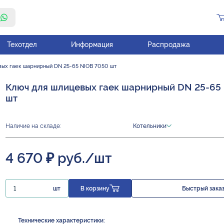
Техотдел
Информация
Распродажа
вых гаек шарнирный DN 25-65 NIOB 7050 шт
Ключ для шлицевых гаек шарнирный DN 25-65
шт
Наличие на складе:
Котельники
4 670 ₽ руб./шт
шт
В корзину
Быстрый зака
Технические характеристики: