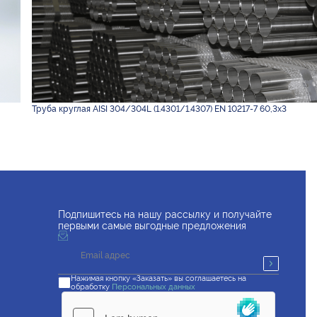
Труба круглая AISI 304/304L (1.4301/1.4307) EN 10217-7 60,3х3
Подпишитесь на нашу рассылку и получайте
первыми самые выгодные предложения
Нажимая кнопку «Заказать» вы соглашаетесь на
обработку
Персональных данных