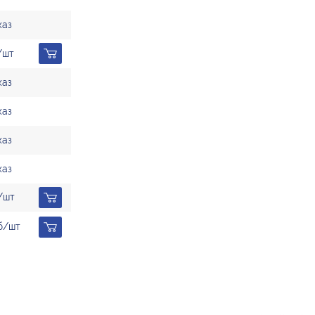
каз
/шт
каз
каз
каз
каз
/шт
б/шт