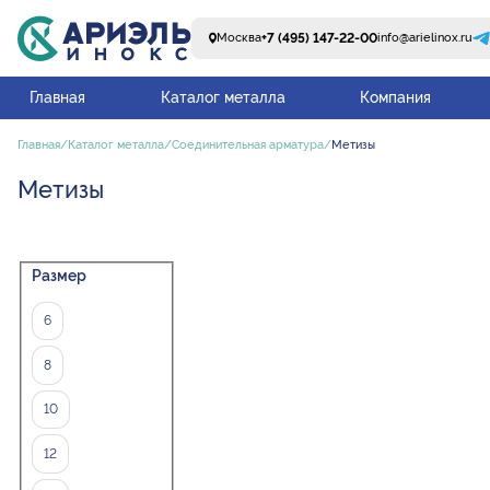
+7 (495) 147-22-00
Москва
info@arielinox.ru
Главная
Каталог металла
Компания
Главная
Каталог металла
Соединительная арматура
Метизы
Метизы
Размер
6
8
10
12