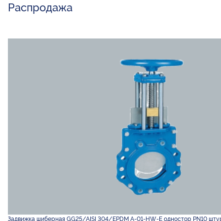
Распродажа
Задвижка шиберная GG25/AISI 304/EPDM A-01-HW-E одностор PN10 шту