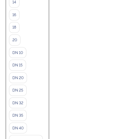
14
16
18
20
DN 10
DN 15
DN 20
DN 25
DN 32
DN 35
DN 40