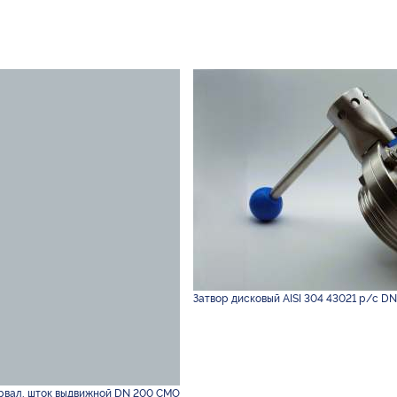
Затвор дисковый AISI 304 43021 р/с DN
рвал, шток выдвижной DN 200 CMO