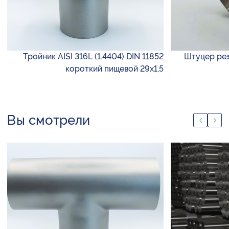
Тройник AISI 316L (1.4404) DIN 11852
Штуцер резь
короткий пищевой 29х1,5
Вы смотрели