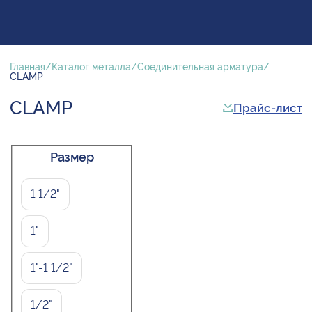
Главная
Каталог металла
Соединительная арматура
CLAMP
CLAMP
Прайс-лист
Размер
1 1/2"
1"
1"-1 1/2"
1/2"