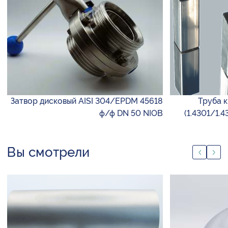
Затвор дисковый AISI 304/EPDM 45618
Труба к
ф/ф DN 50 NIOB
(1.4301/1.
Вы смотрели