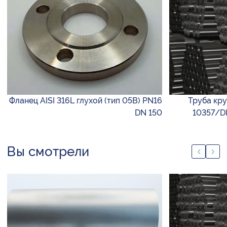
Фланец AISI 316L глухой (тип 05B) PN16
Труба круг
DN 150
10357/DI
Вы смотрели