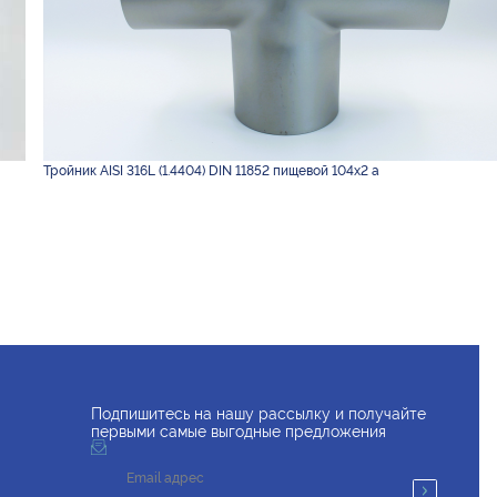
Тройник AISI 316L (1.4404) DIN 11852 пищевой 104х2 а
Подпишитесь на нашу рассылку и получайте
первыми самые выгодные предложения