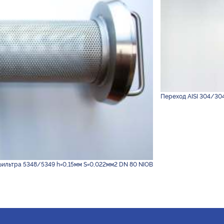
Переход AISI 304/304
 фильтра 5348/5349 h=0,15мм S=0,022мм2 DN 80 NIOB