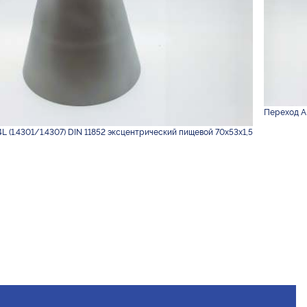
Переход AI
L (1.4301/1.4307) DIN 11852 эксцентрический пищевой 70х53х1,5