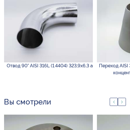
Отвод 90° AISI 316L (1.4404) 323,9х6,3 а
Переход AISI 
концен
Вы смотрели