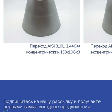
Переход AISI 316L (1.4404)
Переход AIS
концентрический 133х108х3
эксцентрич
Подпишитесь на нашу рассылку и получайте
первыми самые выгодные предложения