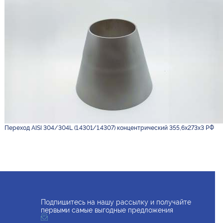
Переход AISI 304/304L (1.4301/1.4307) концентрический 355,6х273х3 РФ
Подпишитесь на нашу рассылку и получайте
первыми самые выгодные предложения