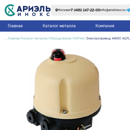
+7 (495) 147-22-00
Москва
info@arielinox.ru
Главная
Каталог металла
Компания
...
Главная
Каталог металла
Оборудование
КИПиА
Электропривод 44590 AQ7L