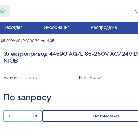
Техотдел
Информация
Распродажа
 85-260V AC/24V DC 70 Нм NIOB
Электропривод 44590 AQ7L 85-260V AC/24V D
NIOB
Наличие на складе:
Котельники
По запросу
шт
Быстрый заказ