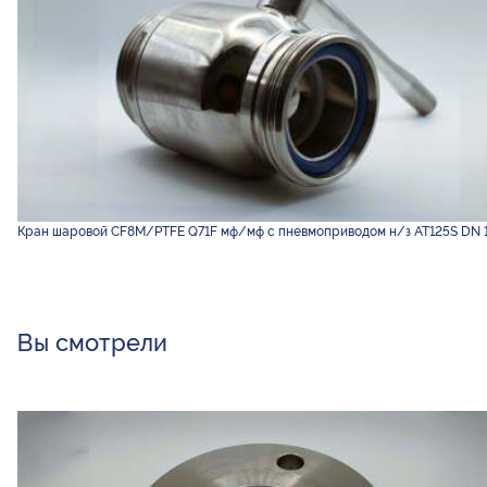
Кран шаровой CF8M/PTFE Q71F мф/мф с пневмоприводом н/з AT125S DN 
Вы смотрели