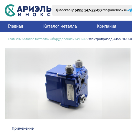
+7 (495) 147-22-00
Москва
info@arielinox.ru
Главная
Каталог металла
Компания
...
Главная
Каталог металла
Оборудование
КИПиА
Электропривод 4456 HQ006
Применение: