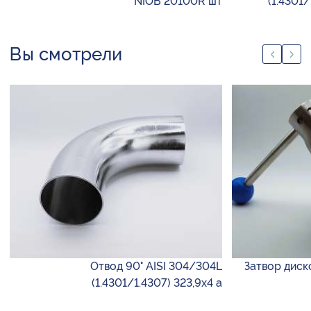
NIOB 20100R шт
(1.4301
Вы смотрели
Отвод 90° AISI 304/304L
Затвор диско
(1.4301/1.4307) 323,9х4 а