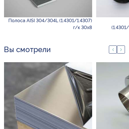
Полоса AISI 304/304L (1.4301/1.4307)
г/к 30х8
(1.4301
Вы смотрели