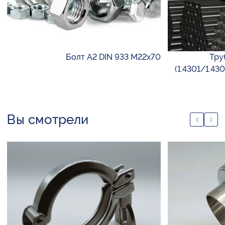
Болт А2 DIN 933 М22х70
Тру
(1.4301/1.43
Вы смотрели