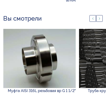
WHM
Вы смотрели
Муфта AISI 316L резьбовая вр G 1 1/2"
Труба круг