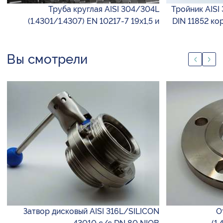
Труба круглая AISI 304/304L
Тройник AISI 
(1.4301/1.4307) EN 10217-7 19х1,5 и
DIN 11852 ко
Вы смотрели
Затвор дисковый AISI 316L/SILICON
О