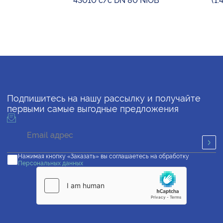
43010 с/с DN 80 NIOB
(1
Подпишитесь на нашу рассылку и получайте
первыми самые выгодные предложения
Нажимая кнопку «Заказать» вы соглашаетесь на обработку
Персональных данных