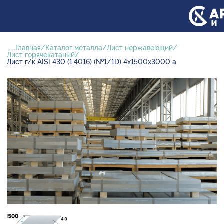
...
Главная
Каталог металла
Лист нержавеющий
Лист горячекатаный
Лист г/к AISI 430 (1.4016) (№1/1D) 4х1500х3000 а