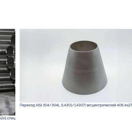
Переход AISI 304/304L (1.4301/1.4307) эксцентрический 406,4х2
52х1 спец