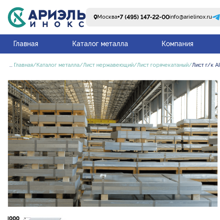
+7 (495) 147-22-00
Москва
info@arielinox.ru
Главная
Каталог металла
Компания
...
Главная
Каталог металла
Лист нержавеющий
Лист горячекатаный
Лист г/к A