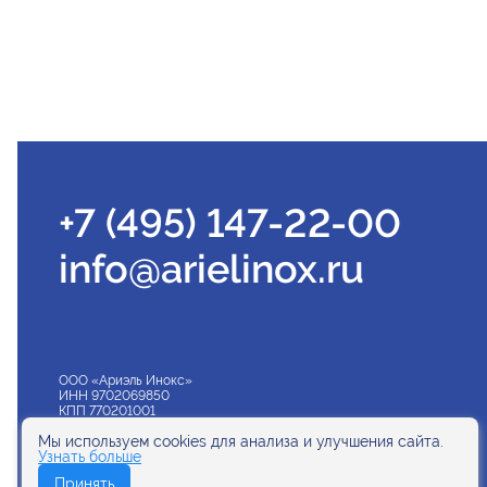
+7 (495) 147-22-00
info@arielinox.ru
ООО «Ариэль Инокс»
ИНН 9702069850
КПП 770201001
ОГРН 1247700583052
Мы используем cookies для анализа и улучшения сайта.
Узнать больше
© ООО «Ариэль Инокс» 2024
Принять