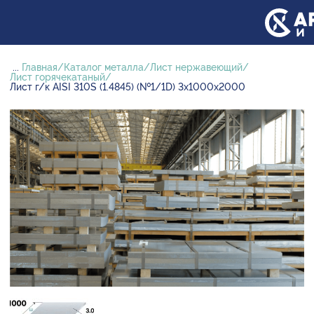
...
Главная
Каталог металла
Лист нержавеющий
Лист горячекатаный
Лист г/к AISI 310S (1.4845) (№1/1D) 3х1000х2000