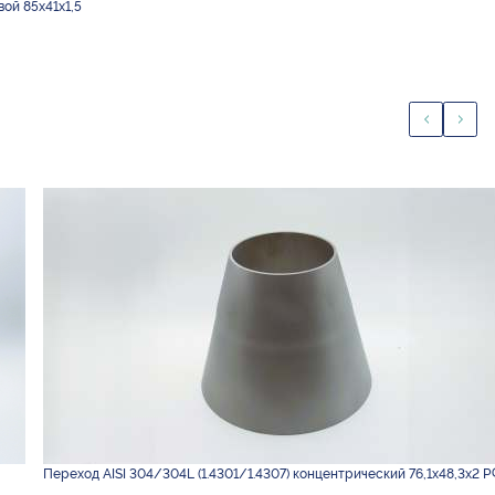
вой 85х41х1,5
Переход AISI 304/304L (1.4301/1.4307) концентрический 76,1х48,3х2 Р