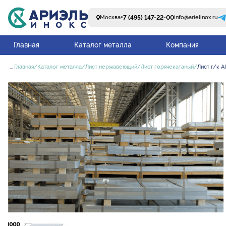
+7 (495) 147-22-00
Москва
info@arielinox.ru
Главная
Каталог металла
Компания
...
Главная
Каталог металла
Лист нержавеющий
Лист горячекатаный
Лист г/к A