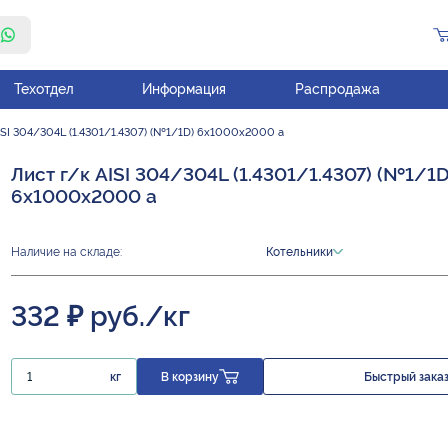
Техотдел
Информация
Распродажа
ISI 304/304L (1.4301/1.4307) (№1/1D) 6х1000х2000 а
Лист г/к AISI 304/304L (1.4301/1.4307) (№1/1D
6х1000х2000 а
Наличие на складе:
Котельники
332 ₽ руб./кг
кг
В корзину
Быстрый зака