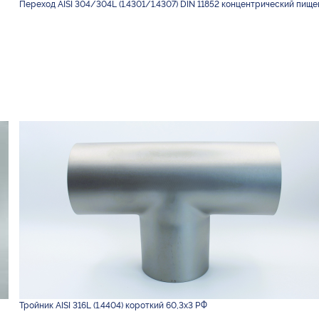
Переход AISI 304/304L (1.4301/1.4307) DIN 11852 концентрический пище
Тройник AISI 316L (1.4404) короткий 60,3х3 РФ