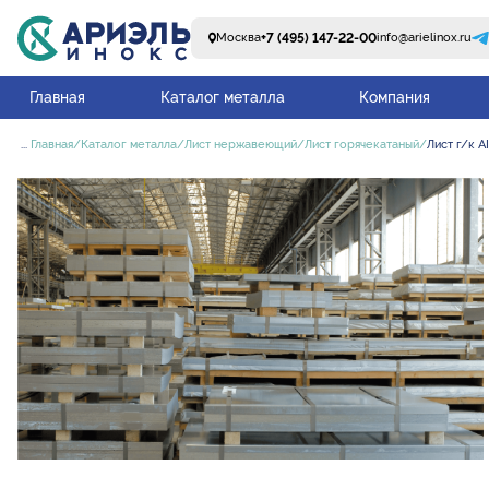
+7 (495) 147-22-00
Москва
info@arielinox.ru
Главная
Каталог металла
Компания
...
Главная
Каталог металла
Лист нержавеющий
Лист горячекатаный
Лист г/к A