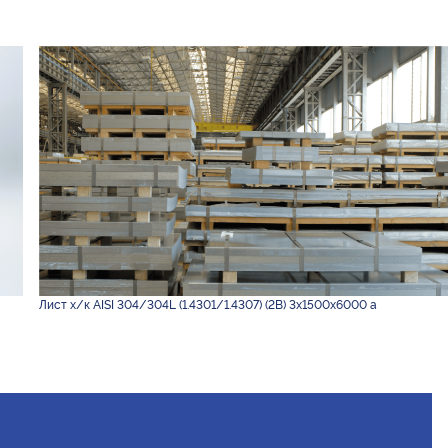
Лист х/к AISI 304/304L (1.4301/1.4307) (2B) 3х1500х6000 а