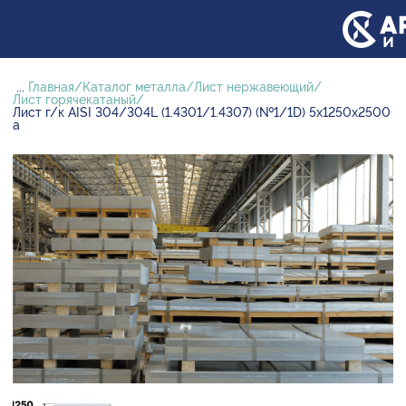
...
Главная
Каталог металла
Лист нержавеющий
Лист горячекатаный
Лист г/к AISI 304/304L (1.4301/1.4307) (№1/1D) 5х1250х2500
а